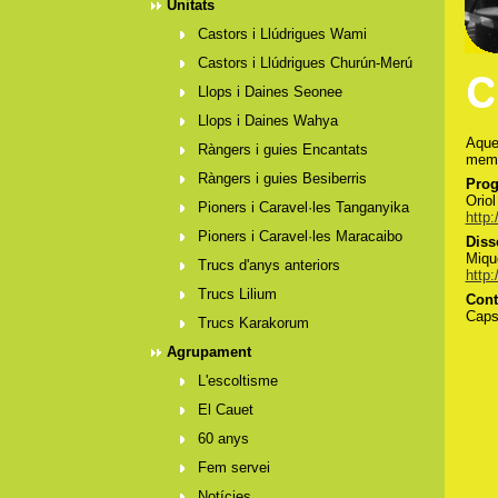
Unitats
Castors i Llúdrigues Wami
Castors i Llúdrigues Churún-Merú
Llops i Daines Seonee
Llops i Daines Wahya
Aque
Ràngers i guies Encantats
membr
Ràngers i guies Besiberris
Prog
Orio
Pioners i Caravel·les Tanganyika
http:
Pioners i Caravel·les Maracaibo
Diss
Miqu
Trucs d'anys anteriors
http
Trucs Lilium
Cont
Caps
Trucs Karakorum
Agrupament
L'escoltisme
El Cauet
60 anys
Fem servei
Notícies