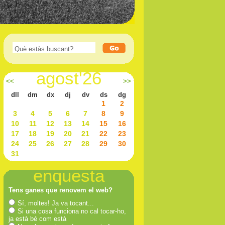
agost'26
<<
>>
dll
dm
dx
dj
dv
ds
dg
1
2
3
4
5
6
7
8
9
10
11
12
13
14
15
16
17
18
19
20
21
22
23
24
25
26
27
28
29
30
31
enquesta
Tens ganes que renovem el web?
Sí, moltes! Ja va tocant...
Si una cosa funciona no cal tocar-ho,
ja està bé com està