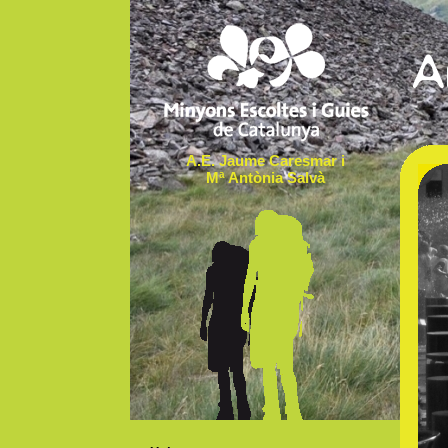
A.E. Jaume Caresmar i
Mª Antònia Salvà