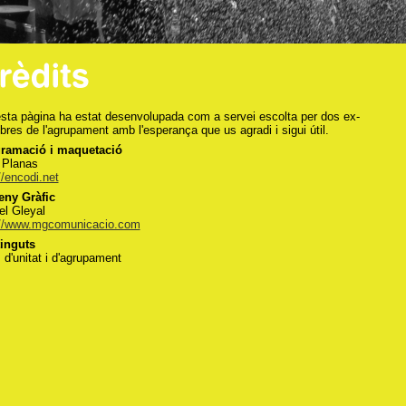
sta pàgina ha estat desenvolupada com a servei escolta per dos ex-
es de l'agrupament amb l'esperança que us agradi i sigui útil.
ramació i maquetació
l Planas
//encodi.net
eny Gràfic
el Gleyal
://www.mgcomunicacio.com
inguts
 d'unitat i d'agrupament