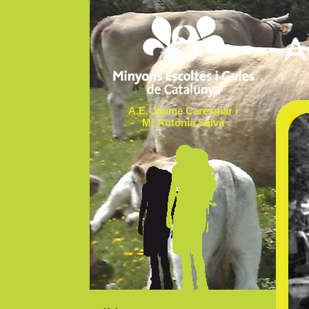
A.E. Jaume Caresmar i
Mª Antònia Salvà