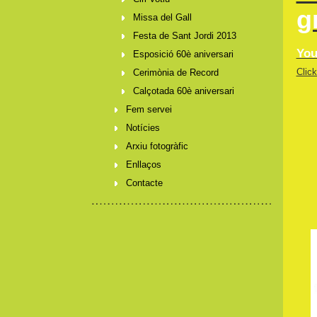
g
Missa del Gall
Festa de Sant Jordi 2013
You
Esposició 60è aniversari
Click
Cerimònia de Record
Calçotada 60è aniversari
Fem servei
Notícies
Arxiu fotogràfic
Enllaços
Contacte