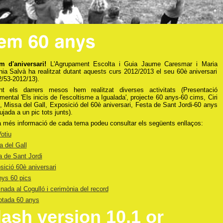
m d'aniversari!
L'Agrupament Escolta i Guia Jaume Caresmar i Maria
nia Salvà ha realitzat dutant aquests curs 2012/2013 el seu 60è aniversari
2/53-2012/13).
nt els darrers mesos hem realitzat diverses activitats (Presentació
ental 'Els inicis de l'escoltisme a Igualada', projecte 60 anys-60 cims, Ciri
, Missa del Gall, Exposició del 60è aniversari, Festa de Sant Jordi-60 anys
pujada a un pic tots junts).
a més informació de cada tema podeu consultar els següents enllaços:
Votiu
a del Gall
a de Sant Jordi
sició 60è aniversari
nys 60 pics
ada al Cogulló i cerimònia del record
otada 60 anys
lash version 10,1 or