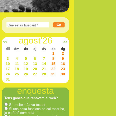
agost'26
<<
>>
dll
dm
dx
dj
dv
ds
dg
1
2
3
4
5
6
7
8
9
10
11
12
13
14
15
16
17
18
19
20
21
22
23
24
25
26
27
28
29
30
31
enquesta
Tens ganes que renovem el web?
Sí, moltes! Ja va tocant...
Si una cosa funciona no cal tocar-ho,
ja està bé com està