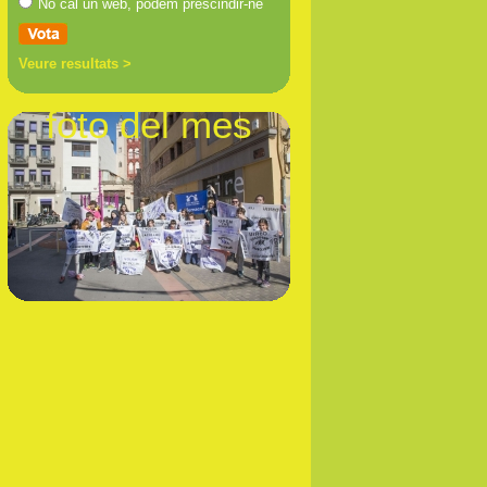
No cal un web, podem prescindir-ne
Veure resultats >
foto del mes