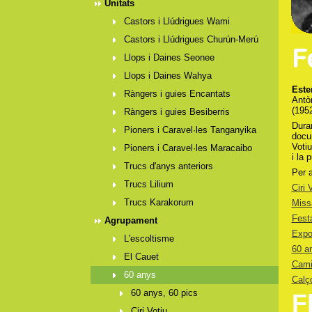
Unitats
Castors i Llúdrigues Wami
Castors i Llúdrigues Churún-Merú
Llops i Daines Seonee
Llops i Daines Wahya
Este
Ràngers i guies Encantats
Antò
(195
Ràngers i guies Besiberris
Dura
Pioners i Caravel·les Tanganyika
docum
Votiu
Pioners i Caravel·les Maracaibo
i la 
Trucs d'anys anteriors
Per 
Trucs Lilium
Ciri 
Trucs Karakorum
Miss
Fest
Agrupament
Expo
L'escoltisme
60 a
El Cauet
Camin
60 anys
Calç
60 anys, 60 pics
F
Ciri Votiu