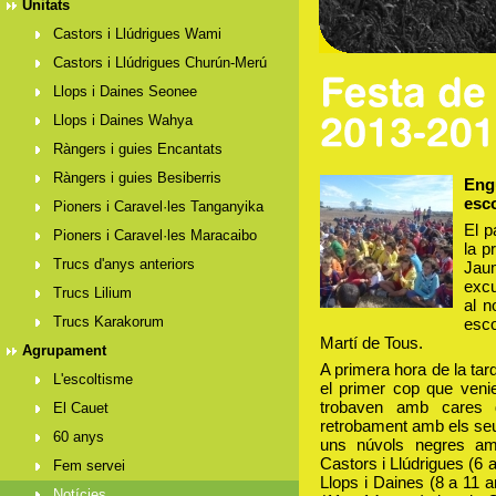
Unitats
Castors i Llúdrigues Wami
Castors i Llúdrigues Churún-Merú
Llops i Daines Seonee
Llops i Daines Wahya
Ràngers i guies Encantats
Ràngers i guies Besiberris
Eng
esco
Pioners i Caravel·les Tanganyika
El p
Pioners i Caravel·les Maracaibo
la p
Trucs d'anys anteriors
Jau
excu
Trucs Lilium
al n
Trucs Karakorum
esco
Martí de Tous.
Agrupament
A primera hora de la tar
L'escoltisme
el primer cop que veni
trobaven amb cares d
El Cauet
retrobament amb els se
60 anys
uns núvols negres am
Castors i Llúdrigues (6 
Fem servei
Llops i Daines (8 a 11 
Notícies