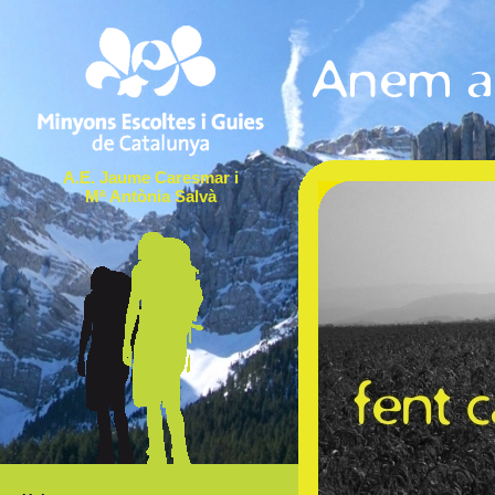
A.E. Jaume Caresmar i
Mª Antònia Salvà