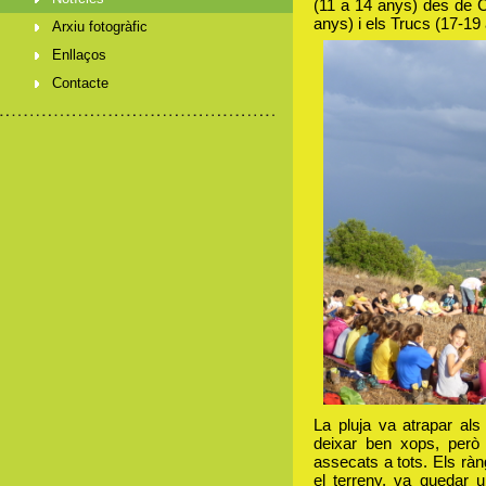
(11 a 14 anys) des de Co
anys) i els Trucs (17-19
Arxiu fotogràfic
Enllaços
Contacte
La pluja va atrapar als
deixar ben xops, però 
assecats a tots. Els ràng
el terreny, va quedar 