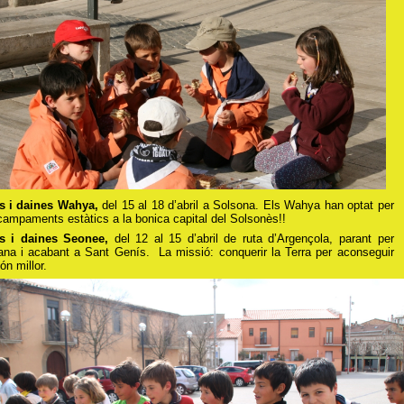
s i daines Wahya,
del 15 al 18 d’abril a Solsona. Els Wahya han optat per
campaments estàtics a la bonica capital del Solsonès!!
s i daines Seonee,
del 12 al 15 d’abril de ruta d’Argençola, parant per
iana i acabant a Sant Genís. La missió: conquerir la Terra per aconseguir
n millor.