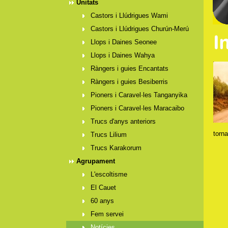
Unitats
Castors i Llúdrigues Wami
Castors i Llúdrigues Churún-Merú
Llops i Daines Seonee
Llops i Daines Wahya
Ràngers i guies Encantats
Ràngers i guies Besiberris
Pioners i Caravel·les Tanganyika
Pioners i Caravel·les Maracaibo
Trucs d'anys anteriors
torna
Trucs Lilium
Trucs Karakorum
Agrupament
L'escoltisme
El Cauet
60 anys
Fem servei
Notícies