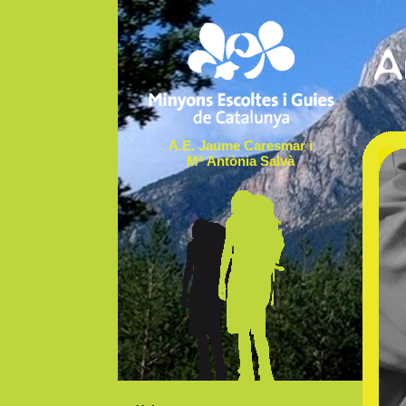
A.E. Jaume Caresmar i
Mª Antònia Salvà