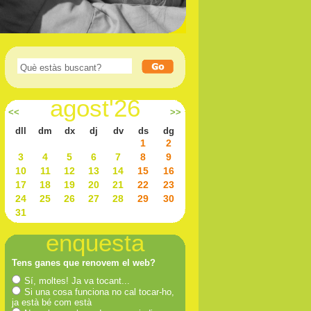
agost'26
<<
>>
dll
dm
dx
dj
dv
ds
dg
1
2
3
4
5
6
7
8
9
10
11
12
13
14
15
16
17
18
19
20
21
22
23
24
25
26
27
28
29
30
31
enquesta
Tens ganes que renovem el web?
Sí, moltes! Ja va tocant...
Si una cosa funciona no cal tocar-ho,
ja està bé com està