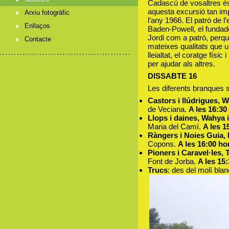
Cadascú de vosaltres és 
aquesta excursió tan im
Arxiu fotogràfic
l’any 1966. El patró de 
Enllaços
Baden-Powell, el fundador
Jordi com a patró, perqu
Contacte
mateixes qualitats que un
lleialtat, el coratge físic 
per ajudar als altres.
DISSABTE 16
Les diferents branques s
Castors i llúdrigues,
de Veciana.
A les 16:30 
Llops i daines, Wahya 
Maria del Camí.
A les 1
Ràngers i Noies Guia, 
Copons.
A les 16:00 ho
Pioners i Caravel·les,
Font de Jorba.
A les 15:
Trucs
: des del molí blan