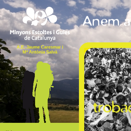
A.E. Jaume Caresmar i
Mª Antònia Salvà