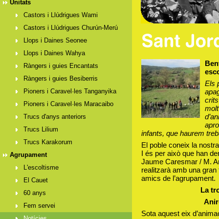
Unitats
Castors i Llúdrigues Wami
Castors i Llúdrigues Churún-Merú
Llops i Daines Seonee
Llops i Daines Wahya
Benv
Ràngers i guies Encantats
e
Ràngers i guies Besiberris
Els 
Pioners i Caravel·les Tanganyika
apag
crit
Pioners i Caravel·les Maracaibo
molt
d’an
Trucs d'anys anteriors
apro
Trucs Lilium
infants, que haurem treb
Trucs Karakorum
El poble coneix la nostra
I és per això que han de
Agrupament
Jaume Caresmar / M. Ant
L'escoltisme
realitzarà amb una gran t
amics de l’agrupament.
El Cauet
La tr
60 anys
Ani
Fem servei
Sota aquest eix d’anima
Notícies