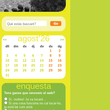
agost'26
<<
>>
dll
dm
dx
dj
dv
ds
dg
1
2
3
4
5
6
7
8
9
10
11
12
13
14
15
16
17
18
19
20
21
22
23
24
25
26
27
28
29
30
31
enquesta
Tens ganes que renovem el web?
Sí, moltes! Ja va tocant...
Si una cosa funciona no cal tocar-ho,
ja està bé com està