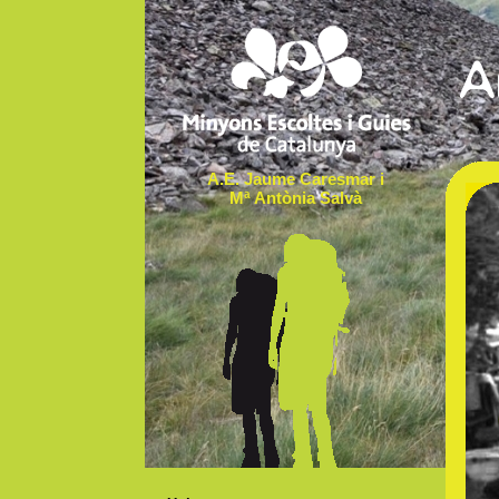
A.E. Jaume Caresmar i
Mª Antònia Salvà