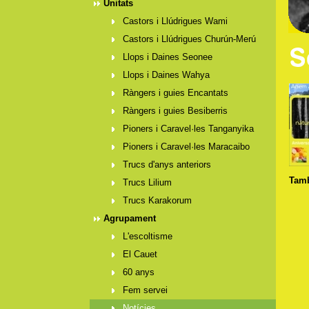
Unitats
Castors i Llúdrigues Wami
Castors i Llúdrigues Churún-Merú
Llops i Daines Seonee
Llops i Daines Wahya
Ràngers i guies Encantats
Ràngers i guies Besiberris
Pioners i Caravel·les Tanganyika
Pioners i Caravel·les Maracaibo
Trucs d'anys anteriors
Tamb
Trucs Lilium
Trucs Karakorum
Agrupament
L'escoltisme
El Cauet
60 anys
Fem servei
Notícies