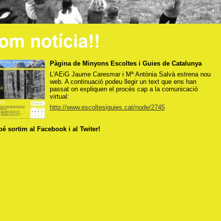
Pàgina de Minyons Escoltes i Guies de Catalunya
L'AEiG Jaume Caresmar i Mª Antònia Salvà estrena nou
web. A continuació podeu llegir un text que ens han
passat on expliquen el procés cap a la comunicació
virtual:
http://www.escoltesiguies.cat/node/2745
é sortim al Facebook i al Twiter!