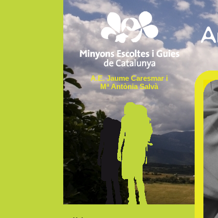
A.E. Jaume Caresmar i
Mª Antònia Salvà