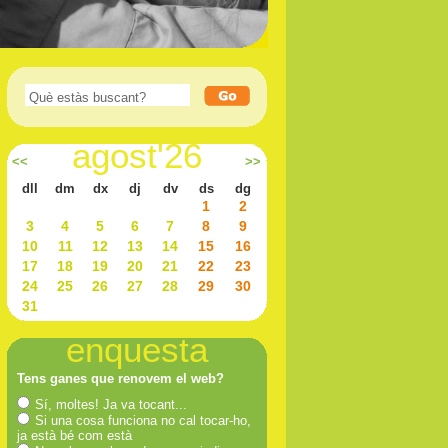
agost'26
<<
>>
dll
dm
dx
dj
dv
ds
dg
1
2
3
4
5
6
7
8
9
10
11
12
13
14
15
16
17
18
19
20
21
22
23
24
25
26
27
28
29
30
31
enquesta
Tens ganes que renovem el web?
Sí, moltes! Ja va tocant...
Si una cosa funciona no cal tocar-ho,
ja està bé com està