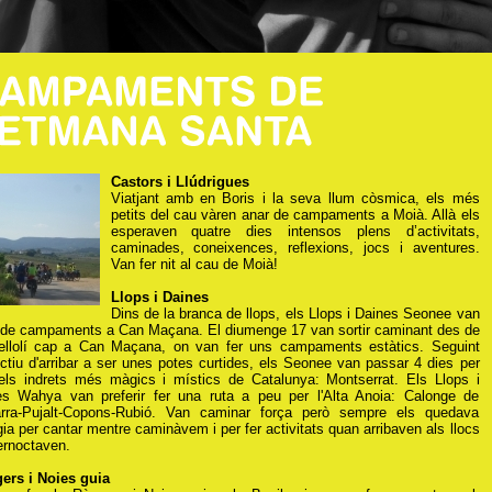
Castors i Llúdrigues
Viatjant amb en Boris i la seva llum còsmica, els més
petits del cau vàren anar de campaments a Moià. Allà els
esperaven quatre dies intensos plens d’activitats,
caminades, coneixences, reflexions, jocs i aventures.
Van fer nit al cau de Moià!
Llops i Daines
Dins de la branca de llops, els Llops i Daines Seonee van
 de campaments a Can Maçana. El diumenge 17 van sortir caminant des de
ellolí cap a Can Maçana, on van fer uns campaments estàtics. Seguint
ectiu d'arribar a ser unes potes curtides, els Seonee van passar 4 dies per
els indrets més màgics i místics de Catalunya: Montserrat. Els Llops i
es Wahya van preferir fer una ruta a peu per l'Alta Anoia: Calonge de
rra-Pujalt-Copons-Rubió. Van caminar força però sempre els quedava
ia per cantar mentre caminàvem i per fer activitats quan arribaven als llocs
ernoctaven.
ers i Noies guia