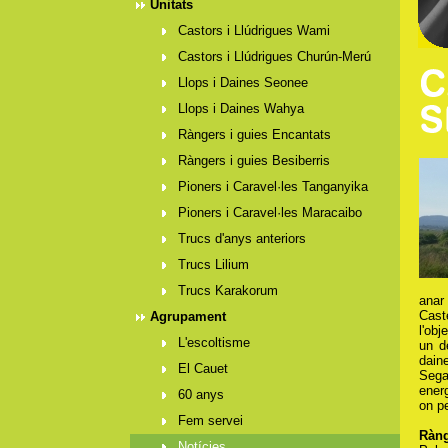
Unitats
Castors i Llúdrigues Wami
Castors i Llúdrigues Churún-Merú
Llops i Daines Seonee
Llops i Daines Wahya
Ràngers i guies Encantats
Ràngers i guies Besiberris
Pioners i Caravel·les Tanganyika
Pioners i Caravel·les Maracaibo
Trucs d'anys anteriors
Trucs Lilium
Trucs Karakorum
anar
Cast
Agrupament
l'obj
L'escoltisme
un d
dain
El Cauet
Sega
energ
60 anys
on p
Fem servei
Ràng
Notícies