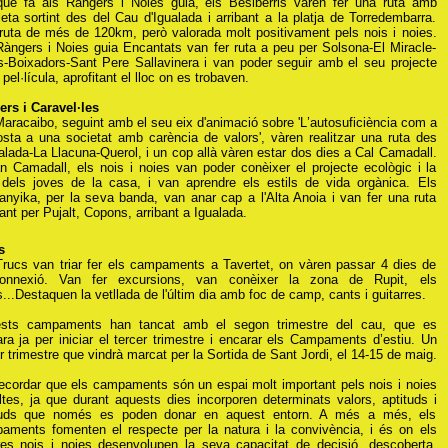
que fa als Ràngers i Noies guia, els Besiberris varen fer una ruta amb
leta sortint des del Cau d'Igualada i arribant a la platja de Torredembarra.
ruta de més de 120km, però valorada molt positivament pels nois i noies.
Ràngers i Noies guia Encantats van fer ruta a peu per Solsona-El Miracle-
s-Boixadors-Sant Pere Sallavinera i van poder seguir amb el seu projecte
 pel·lícula, aprofitant el lloc on es trobaven.
ers i Caravel·les
aracaibo, seguint amb el seu eix d'animació sobre 'L
’autosuficiència com a
osta a una societat amb carència de valors'
, vàren realitzar una ruta des
alada-La Llacuna-Querol, i un cop allà vàren estar dos dies a Cal Camadall.
n Camadall, els nois i noies van poder conèixer el projecte ecològic i la
 dels joves de la casa, i van aprendre els estils de vida orgànica. Els
anyika, per la seva banda, van anar cap a l'Alta Anoia i van fer una ruta
nt per Pujalt, Copons, arribant a Igualada.
cs
Trucs van triar fer els campaments a Tavertet, on vàren passar 4 dies de
onnexió. Van fer excursions, van conèixer la zona de Rupit, els
...Destaquen la vetllada de l'últim dia amb foc de camp, cants i guitarres.
sts campaments han tancat amb el segon trimestre del cau, que es
ra ja per iniciar el tercer trimestre i encarar els Campaments d’estiu. Un
r trimestre que vindrà marcat per la Sortida de Sant Jordi, el 14-15 de maig.
recordar que els campaments són un espai molt important pels nois i noies
ltes, ja que durant aquests dies incorporen determinats valors, aptituds i
tuds que només es poden donar en aquest entorn. A més a més, els
aments fomenten el respecte per la natura i la convivència, i és on els
res nois i noies desenvolupen la seva capacitat de decisió, descoberta,