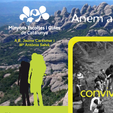
A.E. Jaume Caresmar i
Mª Antònia Salvà