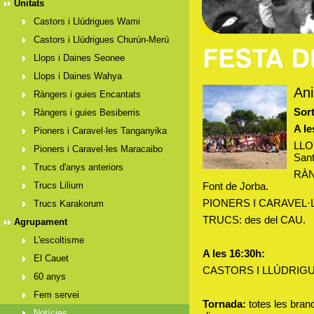
Unitats
Castors i Llúdrigues Wami
Castors i Llúdrigues Churún-Merú
Llops i Daines Seonee
Llops i Daines Wahya
Ani
Ràngers i guies Encantats
Sor
Ràngers i guies Besiberris
A le
Pioners i Caravel·les Tanganyika
LLOP
Pioners i Caravel·les Maracaibo
Sant
Trucs d'anys anteriors
RÀN
Trucs Lilium
Font de Jorba.
PIONERS I CARAVEL·LES:
Trucs Karakorum
TRUCS: des del CAU.
Agrupament
L'escoltisme
A les 16:30h:
El Cauet
CASTORS I LLÚDRIGUES
60 anys
Fem servei
Tornada:
totes les bran
Notícies