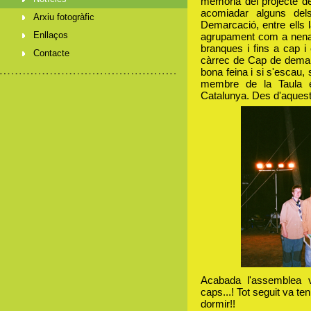
memòria del projecte d
acomiadar alguns de
Arxiu fotogràfic
Demarcació, entre ells l
Enllaços
agrupament com a nena 
branques i fins a cap 
Contacte
càrrec de Cap de demarc
bona feina i si s'escau
membre de la Taula e
Catalunya. Des d'aquestes
Acabada l'assemblea 
caps...! Tot seguit va te
dormir!!