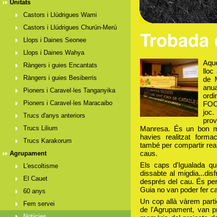
Unitats
Castors i Llúdrigues Wami
Castors i Llúdrigues Churún-Merú
Llops i Daines Seonee
Llops i Daines Wahya
Aque
Ràngers i guies Encantats
lloc
Ràngers i guies Besiberris
de 
anu
Pioners i Caravel·les Tanganyika
ordi
Pioners i Caravel·les Maracaibo
FOCA
joc
Trucs d'anys anteriors
prov
Trucs Lilium
Manresa. És un bon m
havies realitzat forma
Trucs Karakorum
també per compartir reali
caus.
Agrupament
Els caps d'Igualada q
L'escoltisme
dissabte al migdia...di
El Cauet
després del cau. És per
Guia no van poder fer c
60 anys
Un cop allà vàrem part
Fem servei
de l'Agrupament, van pr
Notícies