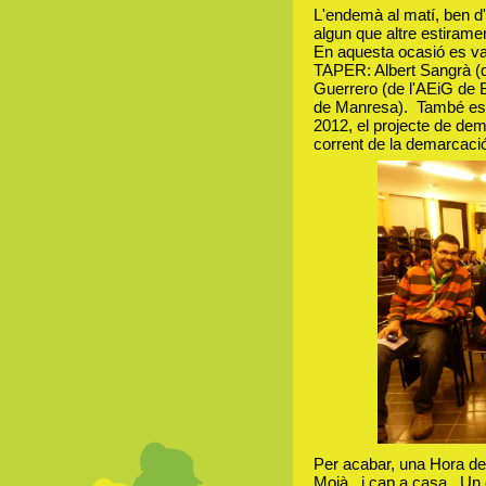
L'endemà al matí, ben d'
algun que altre estiram
En aquesta ocasió es van
TAPER: Albert Sangrà (d
Guerrero (de l'AEiG de B
de Manresa). També es v
2012, el projecte de de
corrent de la demarcació
Per acabar, una Hora de
Moià...i cap a casa...U