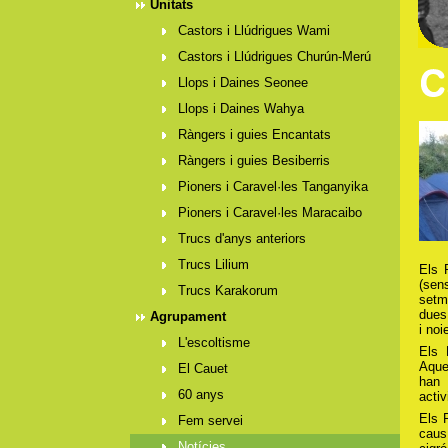
Unitats
Castors i Llúdrigues Wami
Castors i Llúdrigues Churún-Merú
Llops i Daines Seonee
Llops i Daines Wahya
Ràngers i guies Encantats
Ràngers i guies Besiberris
Pioners i Caravel·les Tanganyika
Pioners i Caravel·les Maracaibo
Trucs d'anys anteriors
Trucs Lilium
Els 
(sen
Trucs Karakorum
setm
dues 
Agrupament
i noi
L'escoltisme
Els 
Aques
El Cauet
han 
60 anys
activ
Els 
Fem servei
caus
Notícies