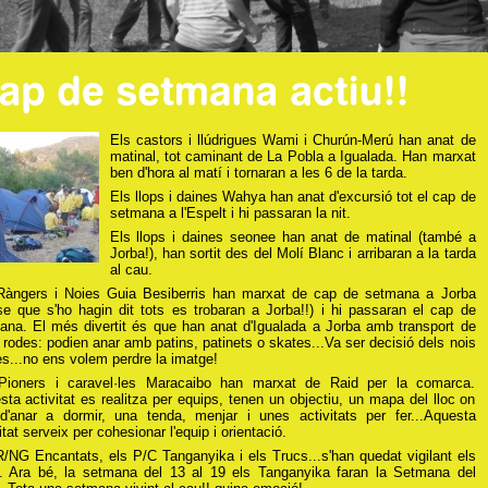
Els castors i llúdrigues Wami i Churún-Merú han anat de
matinal, tot caminant de La Pobla a Igualada. Han marxat
ben d'hora al matí i tornaran a les 6 de la tarda.
Els llops i daines Wahya han anat d'excursió tot el cap de
setmana a l'Espelt i hi passaran la nit.
Els llops i daines seonee han anat de matinal (també a
Jorba!), han sortit des del Molí Blanc i arribaran a la tarda
al cau.
Ràngers i Noies Guia Besiberris han marxat de cap de setmana a Jorba
se que s'ho hagin dit tots es trobaran a Jorba!!) i hi passaran el cap de
ana. El més divertit és que han anat d'Igualada a Jorba amb transport de
rodes: podien anar amb patins, patinets o skates...Va ser decisió dels nois
es...no ens volem perdre la imatge!
Pioners i caravel·les Maracaibo han marxat de Raid per la comarca.
ta activitat es realitza per equips, tenen un objectiu, un mapa del lloc on
d'anar a dormir, una tenda, menjar i unes activitats per fer...Aquesta
itat serveix per cohesionar l'equip i orientació.
R/NG Encantats, els P/C Tanganyika i els Trucs...s'han quedat vigilant els
. Ara bé, la setmana del 13 al 19 els Tanganyika faran la Setmana del