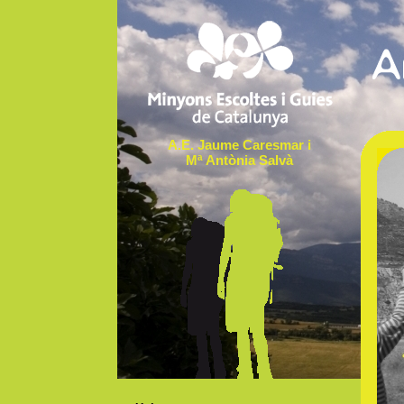
A.E. Jaume Caresmar i
Mª Antònia Salvà