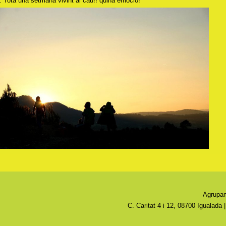
. Tota una setmana vivint al cau!! quina emoció!
Agrupam
C. Caritat 4 i 12, 08700 Igualada 