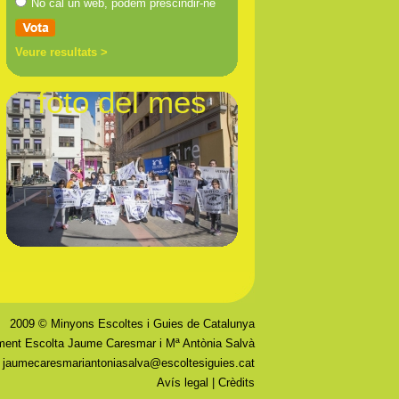
No cal un web, podem prescindir-ne
Veure resultats >
foto del mes
2009 © Minyons Escoltes i Guies de Catalunya
ent Escolta Jaume Caresmar i Mª Antònia Salvà
|
jaumecaresmariantoniasalva@escoltesiguies.cat
Avís legal
|
Crèdits