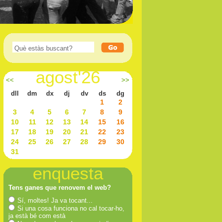
agost'26
<<
>>
dll
dm
dx
dj
dv
ds
dg
1
2
3
4
5
6
7
8
9
10
11
12
13
14
15
16
17
18
19
20
21
22
23
24
25
26
27
28
29
30
31
enquesta
Tens ganes que renovem el web?
Sí, moltes! Ja va tocant...
Si una cosa funciona no cal tocar-ho,
ja està bé com està