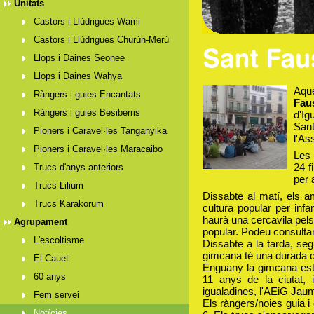
Unitats
Castors i Llúdrigues Wami
Castors i Llúdrigues Churún-Merú
Llops i Daines Seonee
Llops i Daines Wahya
Aque
Ràngers i guies Encantats
Fau
Ràngers i guies Besiberris
d'Ig
San
Pioners i Caravel·les Tanganyika
l'As
Pioners i Caravel·les Maracaibo
Les
24 f
Trucs d'anys anteriors
per 
Trucs Lilium
Dissabte al matí, els a
Trucs Karakorum
cultura popular per inf
haurà una cercavila pel
Agrupament
popular. Podeu consulta
L'escoltisme
Dissabte a la tarda, segu
gimcana té una durada d
El Cauet
Enguany la gimcana està
60 anys
11 anys de la ciutat, i
igualadines, l'AEiG Jau
Fem servei
Els ràngers/noies guia i
Notícies