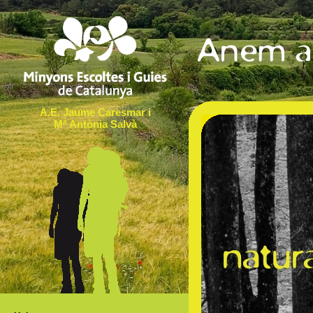
A.E. Jaume Caresmar i
Mª Antònia Salvà