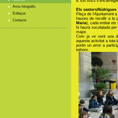
6. Els trucs s'encarregar
Arxiu fotogràfic
Els castors/llúdrigues 
Enllaços
Plaça de l'Ajuntament a 
haureu de recollir a la 
Contacte
Maria
), cada entitat els
hi haurà xocolatada per t
major.
Com ja ve sent una din
aquesta activitat a tota
portin un amic a partic
tothom.