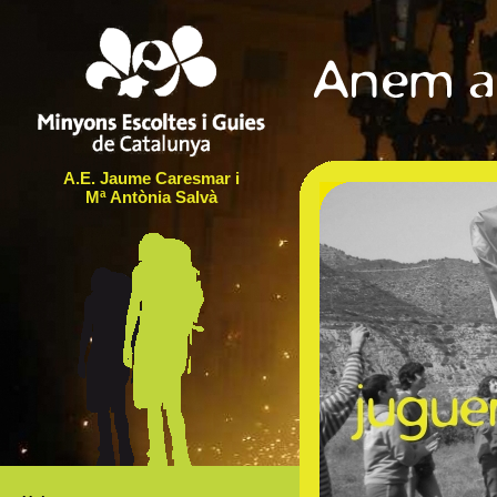
A.E. Jaume Caresmar i
Mª Antònia Salvà