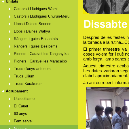
Unitats
Castors i Llúdrigues Wami
Castors i Llúdrigues Churún-Merú
Llops i Daines Seonee
Llops i Daines Wahya
Després de les festes na
Ràngers i guies Encantats
la tornada a la rutina
Ràngers i guies Besiberris
El primer trimestre va 
Pioners i Caravel·les Tanganyika
coses volem fer i què n
amb força i amb ganes pe
Pioners i Caravel·les Maracaibo
Aquest trimestre aca
Trucs d'anys anteriors
Les dates variaran sego
d'abril aproximadament.
Trucs Lilium
Ja anireu rebent informac
Trucs Karakorum
Agrupament
L'escoltisme
El Cauet
60 anys
Fem servei
Notícies