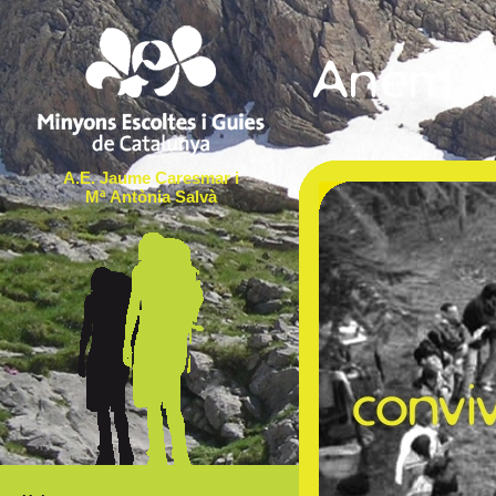
A.E. Jaume Caresmar i
Mª Antònia Salvà