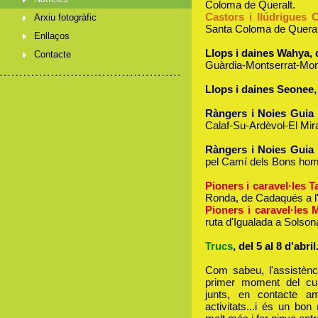
Coloma de Queralt.
Castors i llúdrigues
Arxiu fotogràfic
Santa Coloma de Queral
Enllaços
Llops i daines Wahya
,
Contacte
Guàrdia-Montserrat-Moni
Llops i daines Seonee
Ràngers i Noies Guia 
Calaf-Su-Ardèvol-El Mir
Ràngers i Noies Guia 
pel Camí dels Bons hom
Pioners i caravel·les 
Ronda, de Cadaqués a l
Pioners i caravel·les 
ruta d'Igualada a Solson
Trucs
, del 5 al 8 d'abril
Com sabeu, l'assistèn
primer moment del cu
junts, en contacte am
activitats...i és un bo