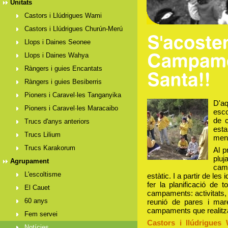
Unitats
Castors i Llúdrigues Wami
Castors i Llúdrigues Churún-Merú
Llops i Daines Seonee
Llops i Daines Wahya
Ràngers i guies Encantats
Ràngers i guies Besiberris
Pioners i Caravel·les Tanganyika
D'aq
Pioners i Caravel·les Maracaibo
esco
de 
Trucs d'anys anteriors
est
Trucs Lilium
meny
Trucs Karakorum
Al p
pluj
Agrupament
cam
L'escoltisme
estàtic. I a partir de les
fer la planificació de
El Cauet
campaments: activitats, 
60 anys
reunió de pares i mare
campaments que realitzar
Fem servei
Castors i llúdrigues
Notícies