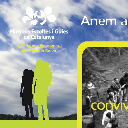
A.E. Jaume Caresmar i
Mª Antònia Salvà