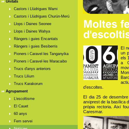
Unitats
Castors i Llúdrigues Wami
Castors i Llúdrigues Churún-Merú
Llops i Daines Seonee
Llops i Daines Wahya
Ràngers i guies Encantats
Ràngers i guies Besiberris
El n
un p
Pioners i Caravel·les Tanganyika
els 
Pioners i Caravel·les Maracaibo
a C
mov
Trucs d'anys anteriors
Mon
Trucs Lilium
Bar
act
Trucs Karakorum
d’escoltes.
Agrupament
El dia 25 de desembre 
L'escoltisme
arxiprest de la basílica
El Cauet
pròpia rectoria. Així 
Caresmar.
60 anys
Fem servei
Notícies