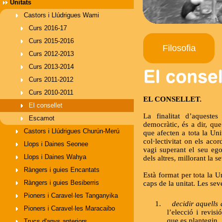
Unitats
Castors i Llúdrigues Wami
Curs 2016-17
Curs 2015-2016
Filosofia
Curs 2012-2013
Curs 2013-2014
Curs 2011-2012
Curs 2010-2011
EL CONSELLET.
El consellet
La finalitat d’aquestes
Escamot
democràtic, és a dir, que
Castors i Llúdrigues Churún-Merú
que afecten a tota la Un
col·lectivitat on els acor
Llops i Daines Seonee
vagi superant el seu ego
Llops i Daines Wahya
dels altres, millorant la se
Ràngers i guies Encantats
Està format per tota la Un
Ràngers i guies Besiberris
caps de la unitat. Les se
Pioners i Caravel·les Tanganyika
1.
decidir aquells 
Pioners i Caravel·les Maracaibo
l’elecció i revis
que es plantegin,.
Trucs d'anys anteriors