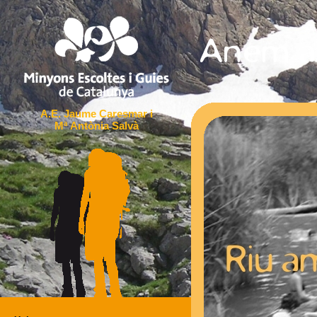
A.E. Jaume Caresmar i
Mª Antònia Salvà