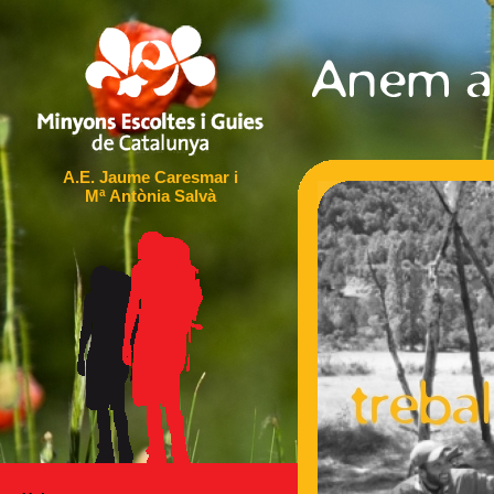
A.E. Jaume Caresmar i
Mª Antònia Salvà