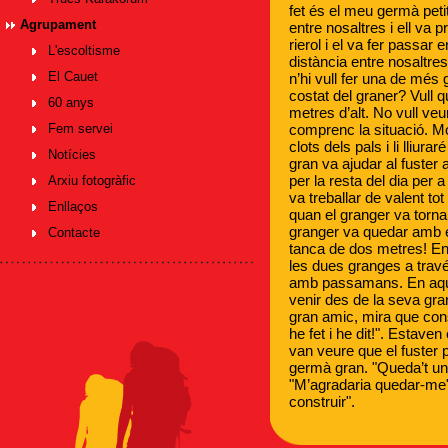
fet és el meu germà peti
Agrupament
entre nosaltres i ell va p
rierol i el va fer passar
L'escoltisme
distància entre nosaltres.
El Cauet
n’hi vull fer una de més 
costat del graner? Vull 
60 anys
metres d’alt. No vull veur
comprenc la situació. Mos
Fem servei
clots dels pals i li lliura
Notícies
gran va ajudar al fuster a
per la resta del dia per 
Arxiu fotogràfic
va treballar de valent tot
Enllaços
quan el granger va tornar,
granger va quedar amb e
Contacte
tanca de dos metres! En 
les dues granges a través 
amb passamans. En aques
venir des de la seva gran
gran amic, mira que cons
he fet i he dit!". Estave
van veure que el fuster p
germà gran. "Queda’t uns
"M’agradaria quedar-me", 
construir".