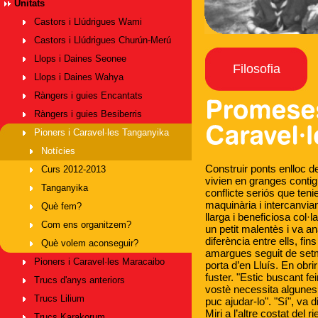
Unitats
Castors i Llúdrigues Wami
Castors i Llúdrigues Churún-Merú
Llops i Daines Seonee
Filosofia
Llops i Daines Wahya
Ràngers i guies Encantats
Ràngers i guies Besiberris
Pioners i Caravel·les Tanganyika
Notícies
Construir ponts enlloc 
Curs 2012-2013
vivien en granges contig
Tanganyika
conflicte seriós que teni
maquinària i intercanvia
Què fem?
llarga i beneficiosa co
Com ens organitzem?
un petit malentès i va an
diferència entre ells, fi
Què volem aconseguir?
amargues seguit de setma
Pioners i Caravel·les Maracaibo
porta d’en Lluís. En obr
fuster. "Estic buscant fei
Trucs d'anys anteriors
vostè necessita algunes 
Trucs Lilium
puc ajudar-lo". "Sí", va d
Miri a l’altre costat del r
Trucs Karakorum