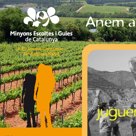
A.E. Jaume Caresmar i
Mª Antònia Salvà