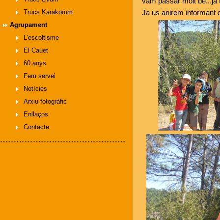
vam passar molt bé...ja 
Trucs Karakorum
Ja us anirem informant 
Agrupament
L'escoltisme
El Cauet
60 anys
Fem servei
Notícies
Arxiu fotogràfic
Enllaços
Contacte