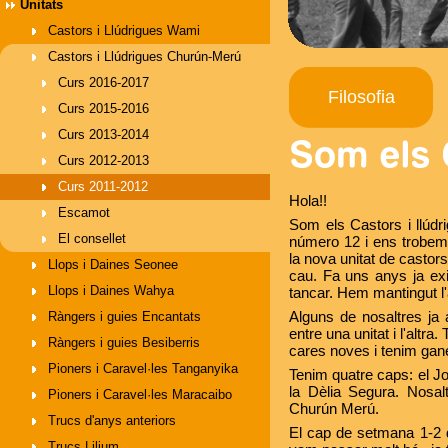
Unitats
Castors i Llúdrigues Wami
Castors i Llúdrigues Churún-Merú
Curs 2016-2017
Filosofia
Curs 2015-2016
Curs 2013-2014
Curs 2012-2013
Curs 2011-2012
Hola!!
Escamot
Som els Castors i llúdr
El consellet
número 12 i ens trobem
la nova unitat de castors
Llops i Daines Seonee
cau. Fa uns anys ja ex
Llops i Daines Wahya
tancar. Hem mantingut l'
Alguns de nosaltres ja
Ràngers i guies Encantats
entre una unitat i l'alt
Ràngers i guies Besiberris
cares noves i tenim gan
Pioners i Caravel·les Tanganyika
Tenim quatre caps: el Jo
la Dèlia Segura. Nosal
Pioners i Caravel·les Maracaibo
Churún Merú.
Trucs d'anys anteriors
El cap de setmana 1-2 
Trucs Lilium