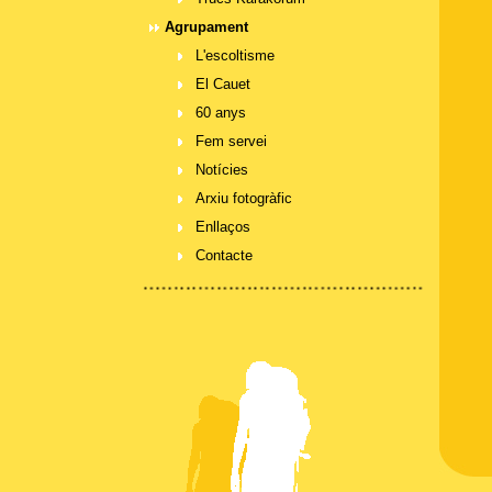
Agrupament
L'escoltisme
El Cauet
60 anys
Fem servei
Notícies
Arxiu fotogràfic
Enllaços
Contacte