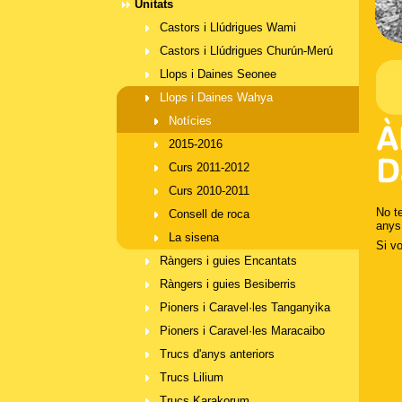
Unitats
Castors i Llúdrigues Wami
Castors i Llúdrigues Churún-Merú
Llops i Daines Seonee
Llops i Daines Wahya
Notícies
2015-2016
Curs 2011-2012
Curs 2010-2011
No t
Consell de roca
anys
La sisena
Si vo
Ràngers i guies Encantats
Ràngers i guies Besiberris
Pioners i Caravel·les Tanganyika
Pioners i Caravel·les Maracaibo
Trucs d'anys anteriors
Trucs Lilium
Trucs Karakorum