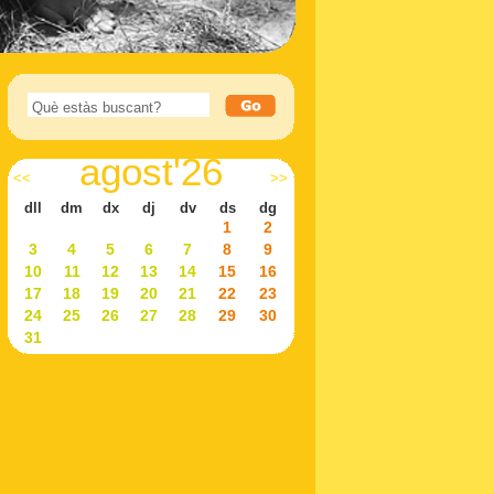
agost'26
<<
>>
dll
dm
dx
dj
dv
ds
dg
1
2
3
4
5
6
7
8
9
10
11
12
13
14
15
16
17
18
19
20
21
22
23
24
25
26
27
28
29
30
31