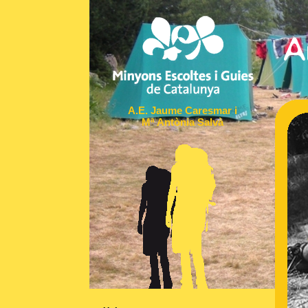
A.E. Jaume Caresmar i
Mª Antònia Salvà