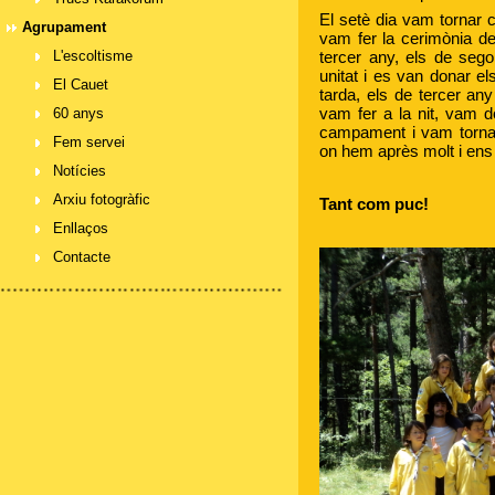
El setè dia vam tornar 
Agrupament
vam fer la cerimònia d
tercer any, els de seg
L'escoltisme
unitat i es van donar el
El Cauet
tarda, els de tercer any
vam fer a la nit, vam d
60 anys
campament i vam torna
Fem servei
on hem après molt i ens
Notícies
Arxiu fotogràfic
Tant com puc!
Enllaços
Contacte