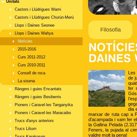
Unitats
Castors i Llúdrigues Wami
Castors i Llúdrigues Churún-Merú
Llops i Daines Seonee
Filosofia
Llops i Daines Wahya
Notícies
2015-2016
Curs 2011-2012
Curs 2010-2011
Les 
Consell de roca
de j
La sisena
quat
fer 
Ràngers i guies Encantats
Gós
Ràngers i guies Besiberris
l’e
gega
Pioners i Caravel·les Tanganyika
dia 
Pioners i Caravel·les Maracaibo
marxar de ruta cap a F
d’acampada i vam fer e
Trucs d'anys anteriors
la Gallina Pelada (2.31
Trucs Lilium
Feners, la pujada al ci
valdre molt la pena!
Trucs Karakorum