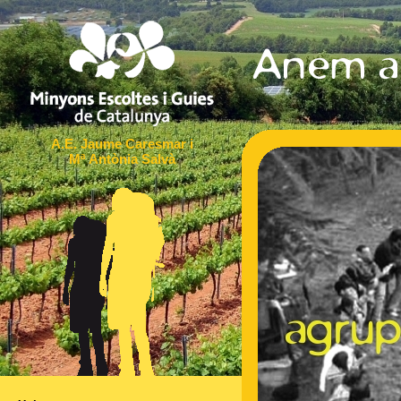
A.E. Jaume Caresmar i
Mª Antònia Salvà