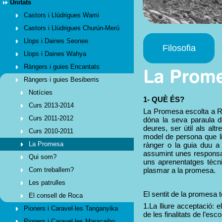
Unitats
Castors i Llúdrigues Wami
Castors i Llúdrigues Churún-Merú
Llops i Daines Seonee
Filosofia
Llops i Daines Wahya
Ràngers i guies Encantats
Ràngers i guies Besiberris
Notícies
1-
QUÈ ÉS?
Curs 2013-2014
La Promesa escolta a R
Curs 2011-2012
dóna la seva paraula d
deures, ser útil als altr
Curs 2010-2011
model de persona que li
La Promesa
rànger o la guia duu a 
assumint unes responsab
Qui som?
uns aprenentatges tècni
Com treballem?
plasmar a la promesa.
Les patrulles
El sentit de la promesa 
El consell de Roca
1.La lliure acceptació: 
Pioners i Caravel·les Tanganyika
de les finalitats de l’es
Pioners i Caravel·les Maracaibo