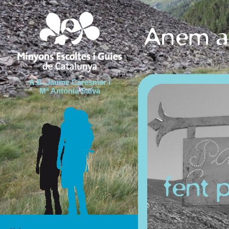
A.E. Jaume Caresmar i
Mª Antònia Salvà