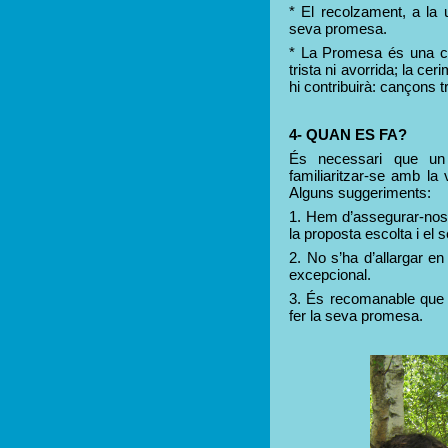
* El recolzament, a la u
seva promesa.
* La Promesa és una co
trista ni avorrida; la ce
hi contribuirà: cançons 
4- QUAN ES FA?
És necessari que un
familiaritzar-se amb la 
Alguns suggeriments:
1. Hem d’assegurar-nos 
la proposta escolta i el 
2. No s’ha d’allargar en
excepcional.
3. És recomanable que e
fer la seva promesa.