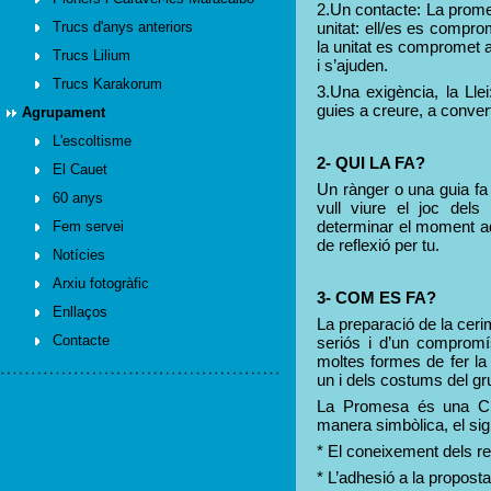
2.Un contacte: La promes
Trucs d'anys anteriors
unitat: ell/es es comprom
la unitat es compromet 
Trucs Lilium
i s’ajuden.
Trucs Karakorum
3.Una exigència, la Llei:
guies a creure, a conver
Agrupament
L'escoltisme
2- QUI LA FA?
El Cauet
Un rànger o una guia fa
60 anys
vull viure el joc dels
determinar el moment 
Fem servei
de reflexió per tu.
Notícies
Arxiu fotogràfic
3- COM ES FA?
Enllaços
La preparació de la cer
Contacte
seriós i d’un compromí
moltes formes de fer la
un i dels costums del gr
La Promesa és una CE
manera simbòlica, el sig
* El coneixement dels rep
* L’adhesió a la proposta