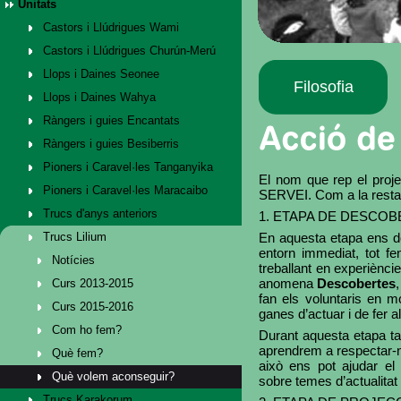
Unitats
Castors i Llúdrigues Wami
Castors i Llúdrigues Churún-Merú
Llops i Daines Seonee
Filosofia
Llops i Daines Wahya
Ràngers i guies Encantats
Ràngers i guies Besiberris
Pioners i Caravel·les Tanganyika
El nom que rep el pro
Pioners i Caravel·les Maracaibo
SERVEI. Com a la resta d
Trucs d'anys anteriors
1. ETAPA DE DESCOBERT
Trucs Lilium
En aquesta etapa ens de
entorn immediat, tot fe
Notícies
treballant en experiènc
anomena
Descobertes
Curs 2013-2015
fan els voluntaris en m
Curs 2015-2016
ganes d’actuar i de fer 
Com ho fem?
Durant aquesta etapa ta
aprendrem a respectar-no
Què fem?
això ens pot ajudar el 
Què volem aconseguir?
sobre temes d’actualitat 
Trucs Karakorum