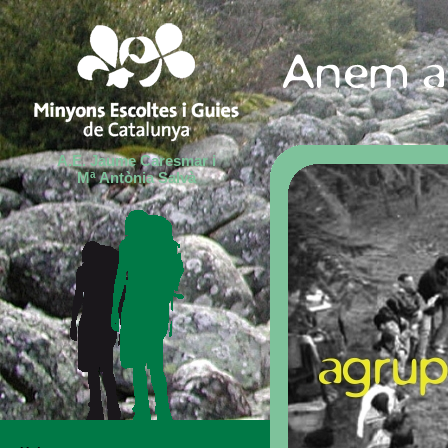
A.E. Jaume Caresmar i
Mª Antònia Salvà