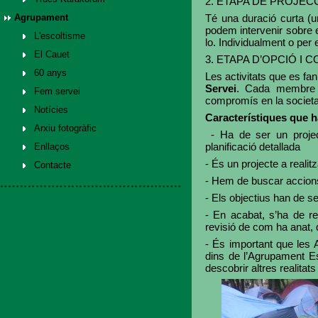
2. ETAPA DE PROJEC
Agrupament
Té una duració curta (u
podem intervenir sobre e
L'escoltisme
lo. Individualment o per
El Cauet
3. ETAPA D’OPCIÓ I
60 anys
Les activitats que es f
Servei
. Cada membre h
Fem servei
compromís en la societ
Notícies
Característiques que h
Arxiu fotogràfic
- Ha de ser un projec
planificació detallada
Enllaços
- És un projecte a realitza
Contacte
- Hem de buscar accio
- Els objectius han de se
- En acabat, s’ha de r
revisió de com ha anat,
- És important que les A
dins de l’Agrupament Esc
descobrir altres realitats